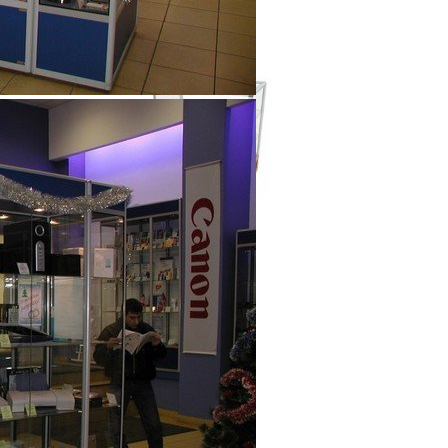
Прилавок
7 150
р
Артикул
ПА1-3
Ширина
900 мм
Глубина
400 мм