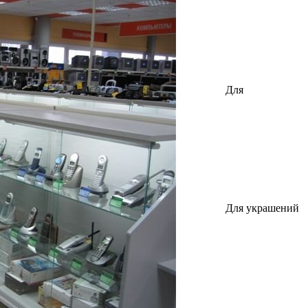
Для
стройматериалов
Для украшений
Применить фильтр
Тип оборудования:
Витрины
Стеллажи
Прилавки
Ценникодержатели