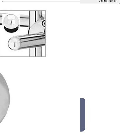
Отложить
Купить
Быстрый заказ
Артикул
J 41
Производитель
Joker
Цвет
Хром
Страна производства
Китай
Все характеристики