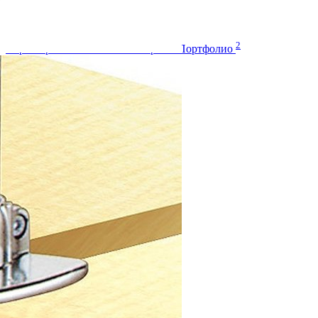
Монтаж
2
Характеристики
Отзывы
Вопросы
Портфолио
Характеристики
Артикул
JK 81
Тип системы
На основе труб
Производитель
Joker
Цвет
Хром
Страна производства
Италия
Количество в упаковке
75 шт
Отзывы