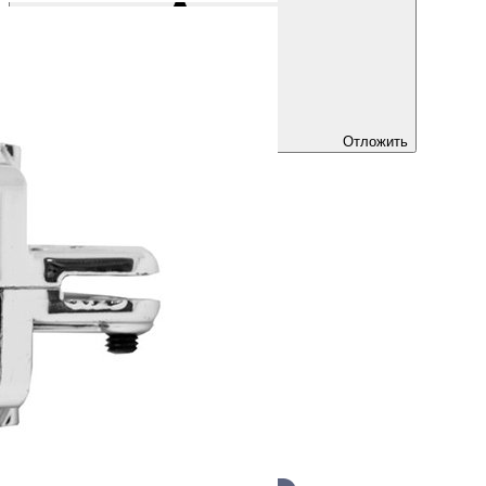
Отложить
Купить
Быстрый заказ
Артикул
JK 81
Производитель
Joker
Цвет
Хром
Страна производства
Италия
Все характеристики