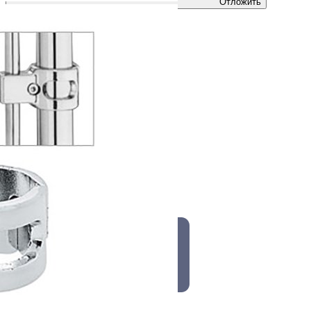
Отложить
Купить
Быстрый заказ
Артикул
JK 53
Производитель
Joker
Цвет
Хром
Страна производства
Китай
Все характеристики